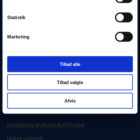
Finalist til årets elinstallatør i 2019 & 2020
Statistik
Medlem af Tekniq
Medlem af Anmeld Håndværker
Marketing
Erfaring siden 1990
Tillad alle
Hurtignavigation:
Tillad valgte
Vi tilbyder
Kontakt os
Afvis
Installation af lader til elbil
Udskiftning af eltavle & HPFI relæ
Ledige stillinger