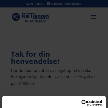
66194500
mail@kai-hansen.com
Tak for din
henvendelse!
Har du bedt om at blive ringet op, vil det ske
hurtigst muligt. Kan du ikke vente, så ring til os
på 66194500.