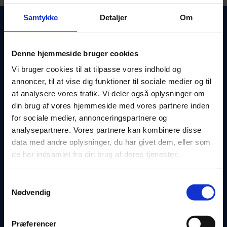
Samtykke
Detaljer
Om
Aut. Elinstallatør Kai Hansen
Denne hjemmeside bruger cookies
Odensevej 107

Vi bruger cookies til at tilpasse vores indhold og
5260 Odense S
annoncer, til at vise dig funktioner til sociale medier og til
at analysere vores trafik. Vi deler også oplysninger om
CVR: 30675053
din brug af vores hjemmeside med vores partnere inden
for sociale medier, annonceringspartnere og
66194500
w
analysepartnere. Vores partnere kan kombinere disse
data med andre oplysninger, du har givet dem, eller som
mail@kai-hansen.com

de har indsamlet fra din brug af deres tjenester.
Hvorfor vælge os?
Samtykkevalg
Nødvendig
Årets elinstallatør 2018
Præferencer